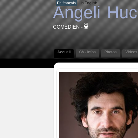
En français
In English
Angeli
Huc
COMÉDIEN -
Accueil
CV / Infos
Photos
Vidéos